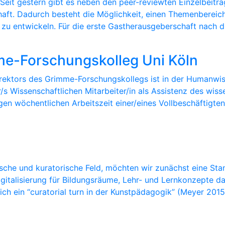
Seit gestern gibt es neben den peer-reviewten Einzelbeitr
ft. Dadurch besteht die Möglichkeit, einen Themenbereich 
 zu entwickeln. Für die erste Gastherausgeberschaft nach 
e-Forschungskolleg Uni Köln
ektors des Grimme-Forschungskollegs ist in der Humanwissen
er/s Wissenschaftlichen Mitarbeiter/in als Assistenz des w
gen wöchentlichen Arbeitszeit einer/eines Vollbeschäftigte
ische und kuratorische Feld, möchten wir zunächst eine S
igitalisierung für Bildungsräume, Lehr- und Lernkonzepte d
ch ein “curatorial turn in der Kunstpädagogik” (Meyer 2015) 